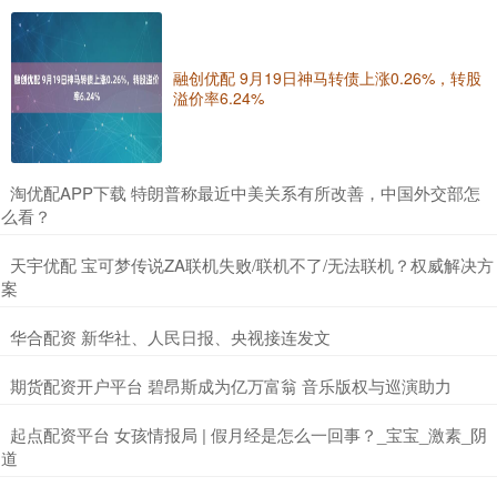
融创优配 9月19日神马转债上涨0.26%，转股
溢价率6.24%
​淘优配APP下载 特朗普称最近中美关系有所改善，中国外交部怎
么看？
​天宇优配 宝可梦传说ZA联机失败/联机不了/无法联机？权威解决方
案
​华合配资 新华社、人民日报、央视接连发文
​期货配资开户平台 碧昂斯成为亿万富翁 音乐版权与巡演助力
​起点配资平台 女孩情报局 | 假月经是怎么一回事？_宝宝_激素_阴
道