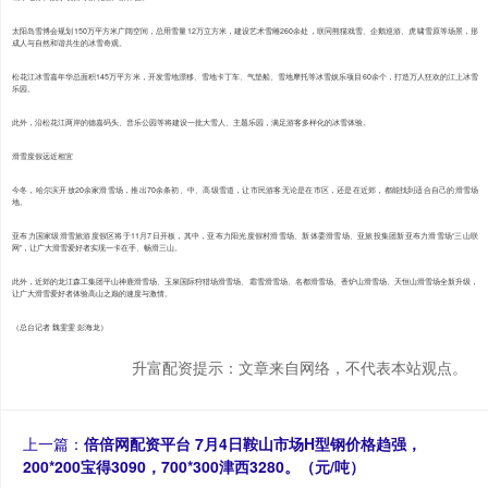
太阳岛雪博会规划150万平方米广阔空间，总用雪量12万立方米，建设艺术雪雕260余处，联同熊猫戏雪、企鹅巡游、虎啸雪原等场景，形
成人与自然和谐共生的冰雪奇观。
松花江冰雪嘉年华总面积145万平方米，开发雪地漂移、雪地卡丁车、气垫船、雪地摩托等冰雪娱乐项目60余个，打造万人狂欢的江上冰雪
乐园。
此外，沿松花江两岸的德嘉码头、音乐公园等将建设一批大雪人、主题乐园，满足游客多样化的冰雪体验。
滑雪度假远近相宜
今冬，哈尔滨开放20余家滑雪场，推出70余条初、中、高级雪道，让市民游客无论是在市区，还是在近郊，都能找到适合自己的滑雪场
地。
亚布力国家级滑雪旅游度假区将于11月7日开板，其中，亚布力阳光度假村滑雪场、新体委滑雪场、亚旅投集团新亚布力滑雪场“三山联
网”，让广大滑雪爱好者实现一卡在手、畅滑三山。
此外，近郊的龙江森工集团平山神鹿滑雪场、玉泉国际狩猎场滑雪场、霜雪滑雪场、名都滑雪场、香炉山滑雪场、天恒山滑雪场全新升级，
让广大滑雪爱好者体验高山之巅的速度与激情。
（总台记者 魏雯雯 彭海龙）
升富配资提示：文章来自网络，不代表本站观点。
上一篇：
倍倍网配资平台 7月4日鞍山市场H型钢价格趋强，
200*200宝得3090，700*300津西3280。（元/吨）