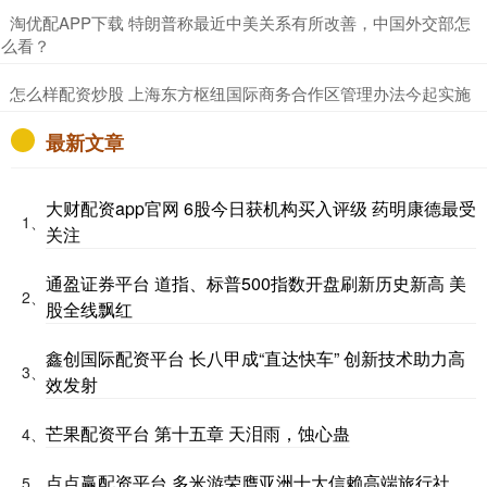
​淘优配APP下载 特朗普称最近中美关系有所改善，中国外交部怎
么看？
​怎么样配资炒股 上海东方枢纽国际商务合作区管理办法今起实施
最新文章
大财配资app官网 6股今日获机构买入评级 药明康德最受
1、
关注
通盈证券平台 道指、标普500指数开盘刷新历史新高 美
2、
股全线飘红
鑫创国际配资平台 长八甲成“直达快车” 创新技术助力高
3、
效发射
芒果配资平台 第十五章 天泪雨，蚀心蛊
4、
点点赢配资平台 多米游荣膺亚洲十大信赖高端旅行社
5、