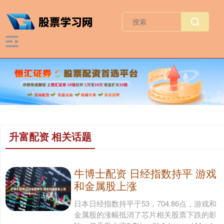
升富配资 相关话题
牛博士配资 日经指数持平 游戏
和金属股上涨
日本日经指数持平于53，704.86点，游戏和
金属股的涨幅抵消了芯片相关股票下跌的影