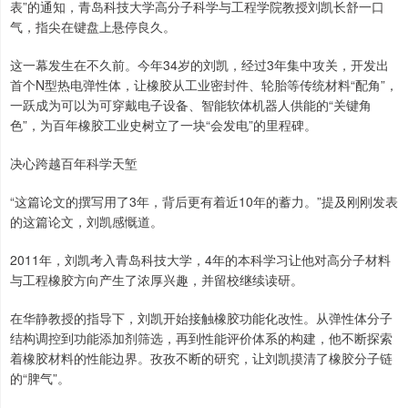
表”的通知，青岛科技大学高分子科学与工程学院教授刘凯长舒一口
气，指尖在键盘上悬停良久。
这一幕发生在不久前。今年34岁的刘凯，经过3年集中攻关，开发出
首个N型热电弹性体，让橡胶从工业密封件、轮胎等传统材料“配角”，
一跃成为可以为可穿戴电子设备、智能软体机器人供能的“关键角
色”，为百年橡胶工业史树立了一块“会发电”的里程碑。
决心跨越百年科学天堑
“这篇论文的撰写用了3年，背后更有着近10年的蓄力。”提及刚刚发表
的这篇论文，刘凯感慨道。
2011年，刘凯考入青岛科技大学，4年的本科学习让他对高分子材料
与工程橡胶方向产生了浓厚兴趣，并留校继续读研。
在华静教授的指导下，刘凯开始接触橡胶功能化改性。从弹性体分子
结构调控到功能添加剂筛选，再到性能评价体系的构建，他不断探索
着橡胶材料的性能边界。孜孜不断的研究，让刘凯摸清了橡胶分子链
的“脾气”。