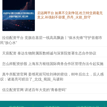
启远网平台 如果不立刻争冠,杜兰特交易毫无
意义,补强刻不容缓_乔丹_火箭_防守
​拉伯配资平台 党旗在基层一线高高飘扬丨“保水先锋”守护首都市
民“放心水”
​天宸配资 泰达生物附属医数精诚与深算院签署生态合作协议
​怎么样配资炒股 上海东方枢纽国际商务合作区管理办法今起实施
​真牛所配资官网 姜维死前写给刘禅的密信，80年后出土，后人感
叹：诸葛亮可瞑目了_北伐_蜀国_马谡和
​信立配资官网 讲述百年大党的“青春密码”