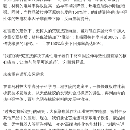
破，材料的电导率得以提高，热导率得以降低，热电性能得到明显增
强。同时，当样品被拉伸至原始长度的150%时，他们所制备的热电弹
性体的热电功率因子非但未下降，反而显著提升。
在雷霆的建议下，更惊人的突破接踵而至。当刘凯在实验材料中加入
少量交联剂后，材料像被施加了“魔法”：其极限拉伸率冲破800%，是
传统橡胶的4倍以上，且在150%应变下回弹率高达90%。
“我们的研究直接解决了柔性电子器件中材料因拉伸导致性能衰减的核
心痛点，让‘鱼与熊掌可以兼得’。”刘凯解释说。
未来重在适配实际需求
在青岛科技大学高分子科学与工程学院的走廊里，一块块展板讲述着
橡胶技术发展史。从天然橡胶的发现到合成橡胶的诞生，再到如今的
热电弹性体，百年光阴在橡胶材料的发展中流淌。
“过去对橡胶进行的研究，大多聚焦其作为工业材料在轮胎、密封件及
其他产品中的应用。现在，我们要让它走进可穿戴电子设备、废热回
收、柔性机器人等新兴领域，变身‘高端功能化智能材料’。”刘凯告诉