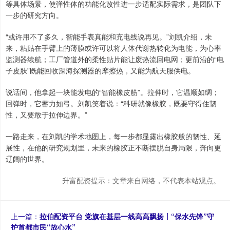
等具体场景，使弹性体的功能化改性进一步适配实际需求，是团队下
一步的研究方向。
“或许用不了多久，智能手表真能和充电线说再见。”刘凯介绍，未
来，粘贴在手臂上的薄膜或许可以将人体代谢热转化为电能，为心率
监测器续航；工厂管道外的柔性贴片能让废热流回电网；更前沿的“电
子皮肤”既能回收深海探测器的摩擦热，又能为航天服供电。
说话间，他拿起一块能发电的“智能橡皮筋”。拉伸时，它温顺如绸；
回弹时，它蓄力如弓。刘凯笑着说：“科研就像橡胶，既要守得住韧
性，又要敢于拉伸边界。”
一路走来，在刘凯的学术地图上，每一步都显露出橡胶般的韧性、延
展性，在他的研究规划里，未来的橡胶正不断摆脱自身局限，奔向更
辽阔的世界。
升富配资提示：文章来自网络，不代表本站观点。
上一篇：
拉伯配资平台 党旗在基层一线高高飘扬丨“保水先锋”守
护首都市民“放心水”