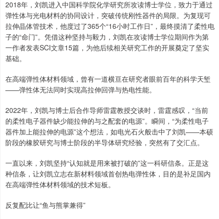
2018年，刘凯进入中国科学院化学研究所攻读博士学位，致力于通过
弹性体与光电材料的协同设计，突破传统刚性器件的局限。为复现可
拉伸晶体管技术，他度过了365个“16小时工作日”，最终摸清了柔性电
子的“命门”。凭借这种坚持与毅力，刘凯在攻读博士学位期间作为第
一作者发表SCI文章15篇，为他后续相关研究工作的开展奠定了坚实
基础。
在高端弹性体材料领域，曾有一道横亘在研究者眼前百年的科学天堑
——弹性体无法同时实现高拉伸回弹与热电性能。
2022年，刘凯与博士后合作导师雷霆教授交谈时，雷霆感叹，“当前
的柔性电子器件缺少能拉伸的与之配套的电源”。瞬间，“为柔性电子
器件加上能拉伸的电源”这个想法，如电光石火般击中了刘凯——本硕
阶段的橡胶研究与博士阶段的半导体研究经验，突然有了交汇点。
一直以来，刘凯坚持“认知就是用来被打破的”这一科研信条。正是这
种信条，让刘凯立志在新材料领域首创热电弹性体，目的是补足国内
在高端弹性体材料领域的技术短板。
反复配比让“鱼与熊掌兼得”