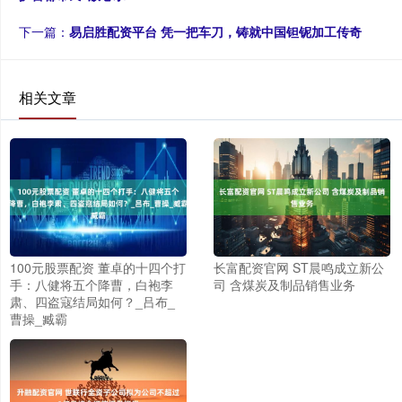
下一篇：
易启胜配资平台 凭一把车刀，铸就中国钽铌加工传奇
相关文章
100元股票配资 董卓的十四个打
长富配资官网 ST晨鸣成立新公
手：八健将五个降曹，白袍李
司 含煤炭及制品销售业务
肃、四盗寇结局如何？_吕布_
曹操_臧霸