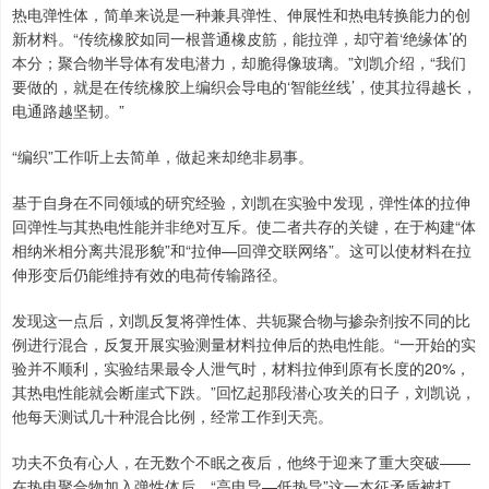
热电弹性体，简单来说是一种兼具弹性、伸展性和热电转换能力的创
新材料。“传统橡胶如同一根普通橡皮筋，能拉弹，却守着‘绝缘体’的
本分；聚合物半导体有发电潜力，却脆得像玻璃。”刘凯介绍，“我们
要做的，就是在传统橡胶上编织会导电的‘智能丝线’，使其拉得越长，
电通路越坚韧。”
“编织”工作听上去简单，做起来却绝非易事。
基于自身在不同领域的研究经验，刘凯在实验中发现，弹性体的拉伸
回弹性与其热电性能并非绝对互斥。使二者共存的关键，在于构建“体
相纳米相分离共混形貌”和“拉伸—回弹交联网络”。这可以使材料在拉
伸形变后仍能维持有效的电荷传输路径。
发现这一点后，刘凯反复将弹性体、共轭聚合物与掺杂剂按不同的比
例进行混合，反复开展实验测量材料拉伸后的热电性能。“一开始的实
验并不顺利，实验结果最令人泄气时，材料拉伸到原有长度的20%，
其热电性能就会断崖式下跌。”回忆起那段潜心攻关的日子，刘凯说，
他每天测试几十种混合比例，经常工作到天亮。
功夫不负有心人，在无数个不眠之夜后，他终于迎来了重大突破——
在热电聚合物加入弹性体后，“高电导—低热导”这一本征矛盾被打