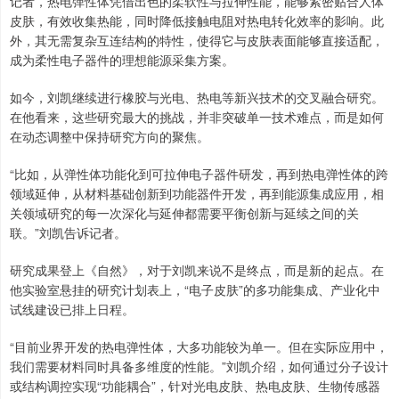
记者，热电弹性体凭借出色的柔软性与拉伸性能，能够紧密贴合人体
皮肤，有效收集热能，同时降低接触电阻对热电转化效率的影响。此
外，其无需复杂互连结构的特性，使得它与皮肤表面能够直接适配，
成为柔性电子器件的理想能源采集方案。
如今，刘凯继续进行橡胶与光电、热电等新兴技术的交叉融合研究。
在他看来，这些研究最大的挑战，并非突破单一技术难点，而是如何
在动态调整中保持研究方向的聚焦。
“比如，从弹性体功能化到可拉伸电子器件研发，再到热电弹性体的跨
领域延伸，从材料基础创新到功能器件开发，再到能源集成应用，相
关领域研究的每一次深化与延伸都需要平衡创新与延续之间的关
联。”刘凯告诉记者。
研究成果登上《自然》，对于刘凯来说不是终点，而是新的起点。在
他实验室悬挂的研究计划表上，“电子皮肤”的多功能集成、产业化中
试线建设已排上日程。
“目前业界开发的热电弹性体，大多功能较为单一。但在实际应用中，
我们需要材料同时具备多维度的性能。”刘凯介绍，如何通过分子设计
或结构调控实现“功能耦合”，针对光电皮肤、热电皮肤、生物传感器