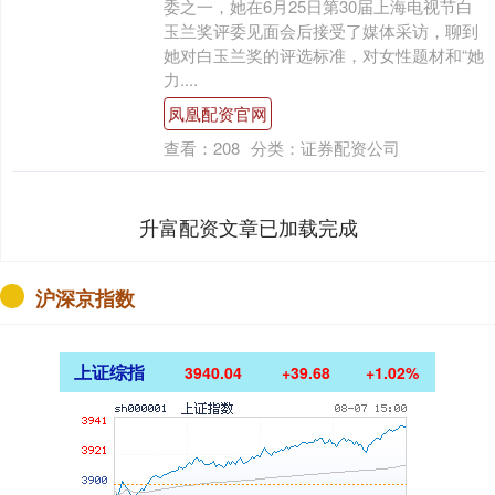
委之一，她在6月25日第30届上海电视节白
玉兰奖评委见面会后接受了媒体采访，聊到
她对白玉兰奖的评选标准，对女性题材和“她
力....
凤凰配资官网
查看：
208
分类：
证券配资公司
升富配资文章已加载完成
沪深京指数
上证综指
3940.04
+39.68
+1.02%