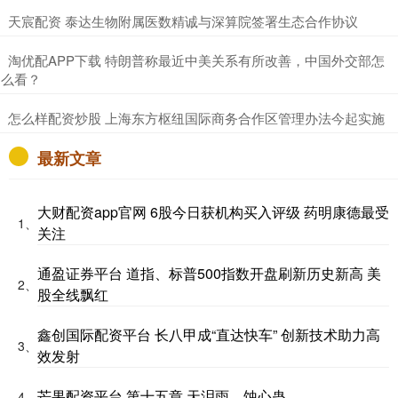
​天宸配资 泰达生物附属医数精诚与深算院签署生态合作协议
​淘优配APP下载 特朗普称最近中美关系有所改善，中国外交部怎
么看？
​怎么样配资炒股 上海东方枢纽国际商务合作区管理办法今起实施
最新文章
大财配资app官网 6股今日获机构买入评级 药明康德最受
1、
关注
通盈证券平台 道指、标普500指数开盘刷新历史新高 美
2、
股全线飘红
鑫创国际配资平台 长八甲成“直达快车” 创新技术助力高
3、
效发射
芒果配资平台 第十五章 天泪雨，蚀心蛊
4、