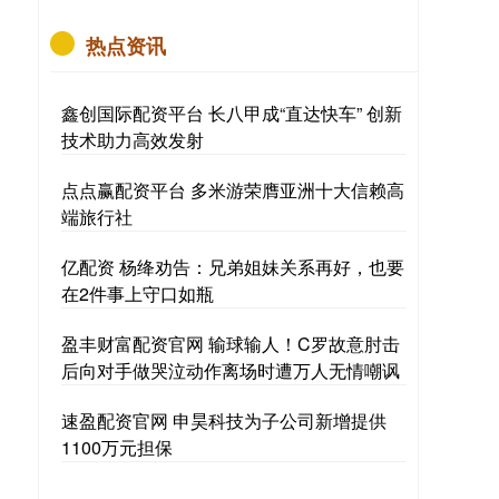
热点资讯
鑫创国际配资平台 长八甲成“直达快车” 创新
技术助力高效发射
点点赢配资平台 多米游荣膺亚洲十大信赖高
端旅行社
亿配资 杨绛劝告：兄弟姐妹关系再好，也要
在2件事上守口如瓶
盈丰财富配资官网 输球输人！C罗故意肘击
后向对手做哭泣动作离场时遭万人无情嘲讽
速盈配资官网 申昊科技为子公司新增提供
1100万元担保