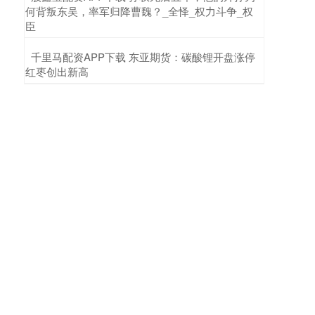
何背叛东吴，率军归降曹魏？_全怿_权力斗争_权
臣
​千里马配资APP下载 东亚期货：碳酸锂开盘涨停
红枣创出新高