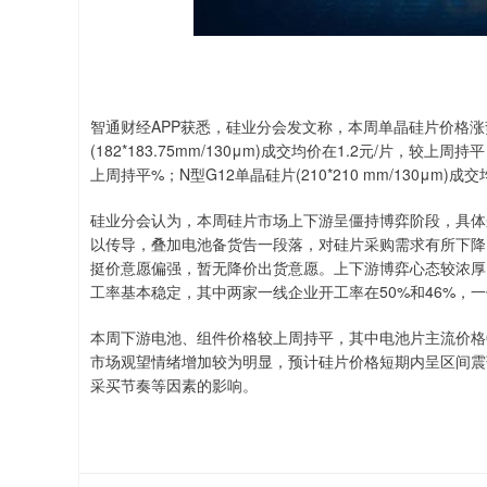
智通财经APP获悉，硅业分会发文称，本周单晶硅片价格涨
(182*183.75mm/130μm)成交均价在1.2元/片，较上周持
上周持平%；N型G12单晶硅片(210*210 mm/130μm)成
硅业分会认为，本周硅片市场上下游呈僵持博弈阶段，具体
以传导，叠加电池备货告一段落，对硅片采购需求有所下降
挺价意愿偏强，暂无降价出货意愿。上下游博弈心态较浓厚
工率基本稳定，其中两家一线企业开工率在50%和46%，一体
本周下游电池、组件价格较上周持平，其中电池片主流价格0.28-
市场观望情绪增加较为明显，预计硅片价格短期内呈区间震
采买节奏等因素的影响。