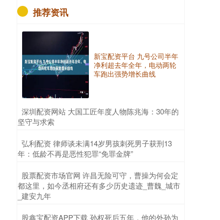
推荐资讯
新宝配资平台 九号公司半年
净利超去年全年，电动两轮
车跑出强势增长曲线
​深圳配资网站 大国工匠年度人物陈兆海：30年的
坚守与求索
​弘利配资 律师谈未满14岁男孩刺死男子获刑13
年：低龄不再是恶性犯罪“免罪金牌”
​股票配资市场官网 许昌无险可守，曹操为何会定
都这里，如今丞相府还有多少历史遗迹_曹魏_城市
_建安九年
​股鑫宝配资APP下载 孙权死后五年，他的外孙为