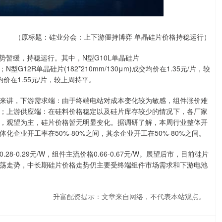
（原标题：硅业分会：上下游僵持博弈 单晶硅片价格持稳运行）
势暂缓，持稳运行。其中，N型G10L单晶硅片
平；N型G12R单晶硅片(182*210mm/130μm)成交均价在1.35元/片，较
交均价在1.55元/片，较上周持平。
来讲，下游需求端：由于终端电站对成本变化较为敏感，组件涨价难
；上游供应端：在硅料价格稳定以及硅片库存较少的情况下，各厂家
，观望为主，硅片价格暂无明显变化。据调研了解，本周行业整体开
化企业开工率在50%-80%之间，其余企业开工在50%-80%之间。
0.29元/W，组件主流价格0.66-0.67元/W。展望后市，目前硅片
荡走势，中长期硅片价格走势仍主要受终端组件市场需求和下游电池
升富配资提示：文章来自网络，不代表本站观点。